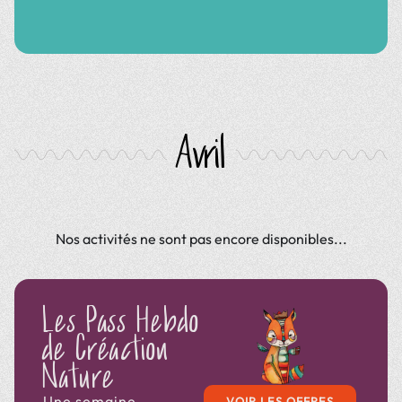
bâtissant des
souvenirs précieux et
des compétences
pour la vie.
Août