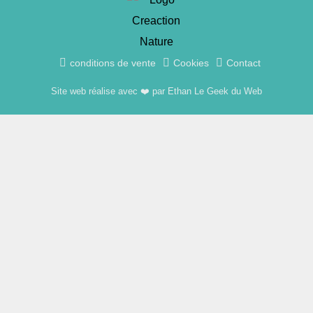
conditions de vente
Cookies
Contact
Site web réalise avec ❤️ par Ethan Le Geek du Web
Activité Nature (21 juillet 2025) St-Louis
AJOUTER AU PANIER